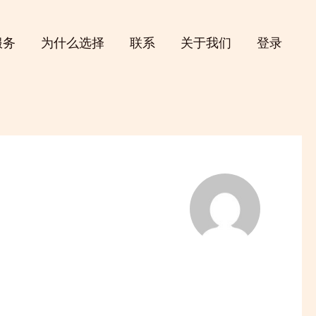
服务
为什么选择
联系
关于我们
登录