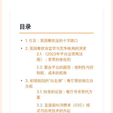
目录
1. 引言：英国餐饮业的十字路口
2. 英国餐饮业监管与竞争格局的演变
2.1. 《2023年平台运营商法
规》：变革的催化剂
2.2. 聚合平台的困境：便利性与控
制权、成本的权衡
3. 初现端倪的“出走潮”：餐厅重拾独立自
主权
3.1. 转变的证据：餐厅寻求替代方
案
3.2. 直接面向消费者（D2C）模
式与自有技术的兴起