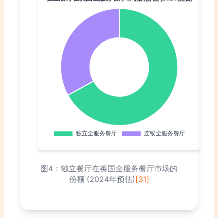
图4：独立餐厅在英国全服务餐厅市场的
份额 (2024年预估)
[31]