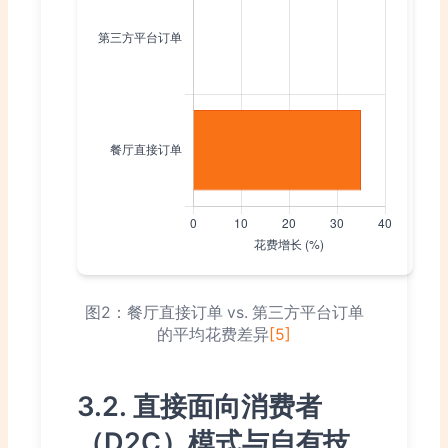
图2：餐厅直接订单 vs. 第三方平台订单
的平均花费差异
[5]
3.2. 直接面向消费者
（D2C）模式与自有技