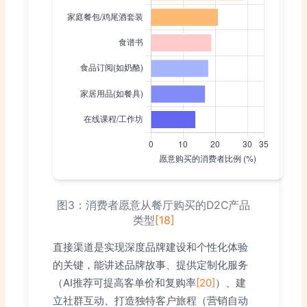
图3：消费者愿意从餐厅购买的D2C产品
类型
[18]
直接渠道是实现深度品牌建设和个性化体验
的关键，能讲述品牌故事、提供定制化服务
（AI推荐可提高客单价和复购率
[20]
）、建
立社群互动、打造独特客户旅程（营销自动