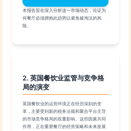
本报告旨在深入分析这一市场动态，论证为
何餐厅必须拥抱此趋势以避免被淘汰的风
险。
2. 英国餐饮业监管与竞争格
局的演变
英国餐饮业的运营环境正在经历深刻的变
革，主要受到新的税务法规和聚合平台主导
的市场竞争格局的双重影响。这些因素共同
作用，正在重塑餐厅的经营策略和未来发展