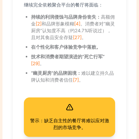
继续完全依赖聚合平台的餐厅将面临：
持续的利润侵蚀与品牌身份丧失：
高额佣
金
[2]
和品牌形象模糊
[4]
。消费者对“幽灵
厨房”认知度不高（约24.7%听说过），
且对其食品安全存疑
[27]
。
在个性化和客户体验竞争中落败。
技术和消费者期望演进的“死亡行军”
[29]
。
“幽灵厨房”的品牌困境：
难以建立持久品
牌认知和消费者信任
[7]
。
警示：缺乏自主性的餐厅将难以应对激
烈的市场竞争。