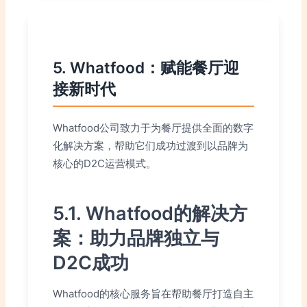
5. Whatfood：赋能餐厅迎
接新时代
Whatfood公司致力于为餐厅提供全面的数字
化解决方案，帮助它们成功过渡到以品牌为
核心的D2C运营模式。
5.1. Whatfood的解决方
案：助力品牌独立与
D2C成功
Whatfood的核心服务旨在帮助餐厅打造自主