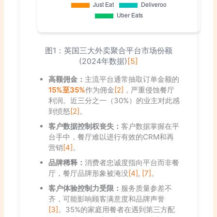
图1：英国三大外卖聚合平台市场份额
(2024年数据)
[5]
高额佣金：
主流平台通常抽取订单金额的
15%至35%
作为佣金
[2]
，严重侵蚀餐厅
利润。近三分之一（30%）的业主对此感
到愤怒
[2]
。
客户数据控制权丧失：
客户数据掌握在平
台手中，餐厅难以进行有效的CRM和再
营销
[4]
。
品牌稀释：
消费者忠诚度指向平台而非餐
厅，餐厅品牌形象被淹没
[4]
,
[7]
。
客户体验控制力受限：
服务质量参差不
齐，可能影响顾客满意度和品牌声誉
[3]
。35%的家庭用餐者在遇到第三方配