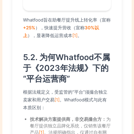
Whatfood旨在助餐厅提升线上转化率（宣称
+25%
），快速提升营收（宣称
30%以
上
），显著降低运营成本
[1]
。
5.2. 为何Whatfood不属
于《2023年法规》下的
“平台运营商”
根据法规定义，受监管的“平台”须撮合独立
卖家和用户交易
[1]
。Whatfood模式与此有
本质区别：
技术解决方案提供商，非交易撮合方：
为
餐厅提供独立品牌化系统，仅销售该餐厅
产品
[1]
。法规明确指出，仅通过自有网