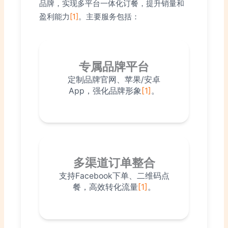
品牌，实现多平台一体化订餐，提升销量和
盈利能力
[1]
。主要服务包括：
专属品牌平台
定制品牌官网、苹果/安卓
App，强化品牌形象
[1]
。
多渠道订单整合
支持Facebook下单、二维码点
餐，高效转化流量
[1]
。