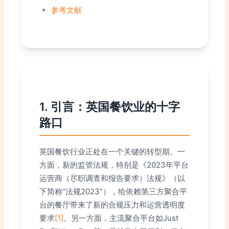
参考文献
1. 引言：英国餐饮业的十字
路口
英国餐饮行业正处在一个关键的转型期。一
方面，新的监管法规，特别是《2023年平台
运营商（尽职调查和报告要求）法规》（以
下简称“法规2023”），给依赖第三方聚合平
台的餐厅带来了新的合规压力和运营透明度
要求
[1]
。另一方面，主流聚合平台如Just