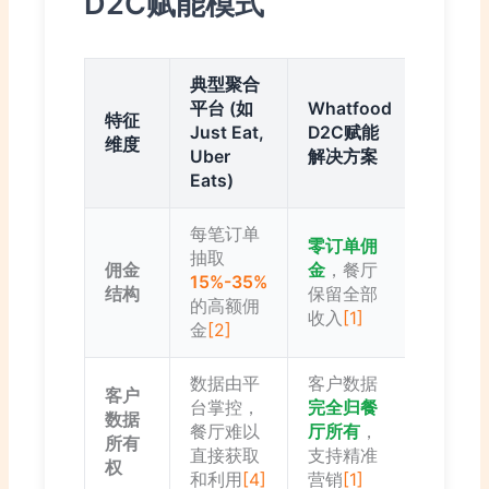
D2C赋能模式
典型聚合
平台 (如
Whatfood
特征
Just Eat,
D2C赋能
维度
Uber
解决方案
Eats)
每笔订单
零订单佣
抽取
佣金
金
，餐厅
15%-35%
结构
保留全部
的高额佣
收入
[1]
金
[2]
数据由平
客户数据
客户
台掌控，
完全归餐
数据
餐厅难以
厅所有
，
所有
直接获取
支持精准
权
和利用
[4]
营销
[1]