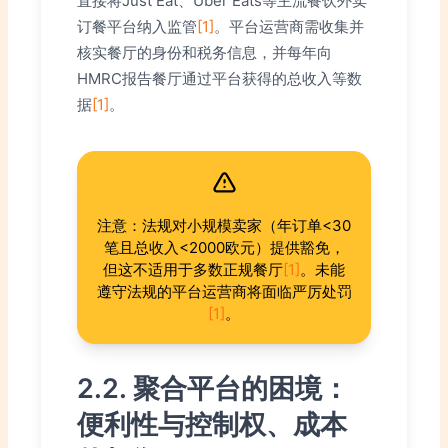
直接将Just Eat、Uber Eats等主流餐饮外卖
订餐平台纳入监管
[1]
。平台运营商需收集并
核实餐厅的身份和税务信息，并每年向
HMRC报告餐厅通过平台获得的总收入等数
据
[1]
。
注意：法规对小规模卖家（年订单<30
笔且总收入<2000欧元）提供豁免，
但这不适用于多数正规餐厅
[1]
。未能
遵守法规的平台运营商将面临严厉处罚
[1]
。
2.2. 聚合平台的困境：
便利性与控制权、成本