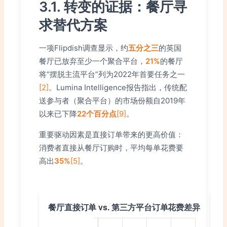
3.1. 转变的证据：餐厅寻
求替代方案
一项Flipdish调查显示，约
五分之三
的英国
餐厅已放弃至少一个聚合平台，
21%
的餐厅
将“摆脱主流平台”列为2022年首要任务之一
[2]
。Lumina Intelligence报告指出，传统配
送参与者（聚合平台）的市场份额自2019年
以来已下降
22个百分点
[9]
。
重要驱动因素是直接订单带来的更高价值：
消费者直接从餐厅订购时，平均每单花费要
高出
35%
[5]
。