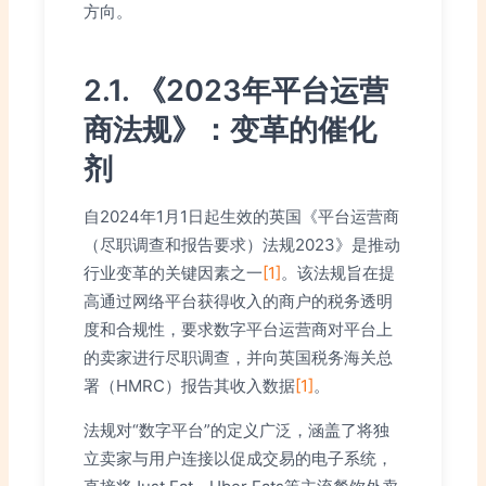
方向。
2.1. 《2023年平台运营
商法规》：变革的催化
剂
自2024年1月1日起生效的英国《平台运营商
（尽职调查和报告要求）法规2023》是推动
行业变革的关键因素之一
[1]
。该法规旨在提
高通过网络平台获得收入的商户的税务透明
度和合规性，要求数字平台运营商对平台上
的卖家进行尽职调查，并向英国税务海关总
署（HMRC）报告其收入数据
[1]
。
法规对“数字平台”的定义广泛，涵盖了将独
立卖家与用户连接以促成交易的电子系统，